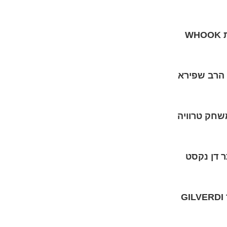
W
י הרב שפירא
משחק טרוויה
ר דן נקסט
G